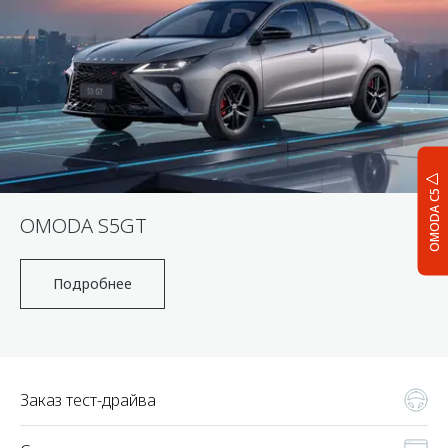
OMODA C5
OMODA S5GT
Подробнее
Заказ тест-драйва