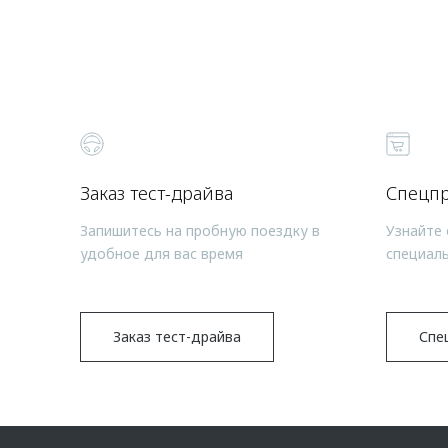
Заказ тест-драйва
Спецп
Запишитесь на пробную поездку в
Узнайте 
удобное для вас время
специал
Заказ тест-драйва
Спе