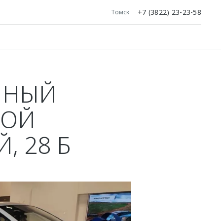
+7 (3822) 23-23-58
Томск
ННЫЙ
КОЙ
, 28 Б