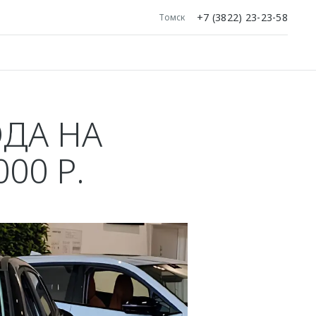
+7 (3822) 23-23-58
Томск
ДА НА
00 Р.