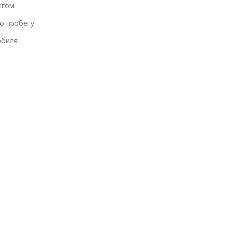
егом
о пробегу
обиля