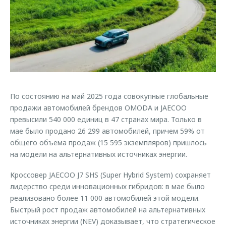
Страхование
Руководства по эксплуатации
Обратная связь
Кредитный калькулятор
Клиентская поддержка
Аксессуары
O&J Автоклуб
Одежда и сувениры
Клуб владельцев OMODA
Оригинальные аксессуары
Приложение O&J
Запчасти
По состоянию на май 2025 года совокупные глобальные
Аксессуары
продажи автомобилей брендов OMODA и JAECOO
Трейд-ин
Одежда и сувениры
превысили 540 000 единиц в 47 странах мира. Только в
мае было продано 26 299 автомобилей, причем 59% от
Калькулятор трейд-ин
Оригинальные аксессуары
общего объема продаж (15 595 экземпляров) пришлось
Запчасти
на модели на альтернативных источниках энергии.
Кроссовер JAECOO J7 SHS (Super Hybrid System) сохраняет
лидерство среди инновационных гибридов: в мае было
реализовано более 11 000 автомобилей этой модели.
Быстрый рост продаж автомобилей на альтернативных
источниках энергии (NEV) доказывает, что стратегическое