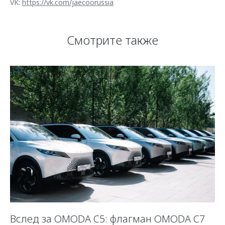
VK:
https://vk.com/jaecoorussia
Смотрите также
Вслед за OMODA C5: флагман OMODA C7
К