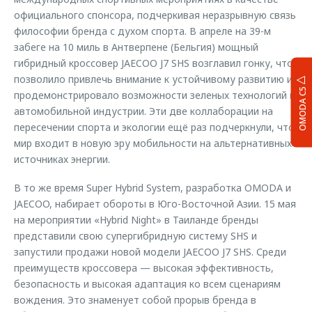
официального спонсора, подчеркивая неразрывную связь
философии бренда с духом спорта. В апреле на 39-м
забеге на 10 миль в Антверпене (Бельгия) мощный
гибридный кроссовер JAECOO J7 SHS возглавил гонку, что
позволило привлечь внимание к устойчивому развитию и
OMODA C5
продемонстрировало возможности зеленых технологий в
автомобильной индустрии. Эти две коллаборации на
пересечении спорта и экологии ещё раз подчеркнули, что
мир входит в новую эру мобильности на альтернативных
источниках энергии.
В то же время Super Hybrid System, разработка OMODA и
JAECOO, набирает обороты в Юго-Восточной Азии. 15 мая
на мероприятии «Hybrid Night» в Таиланде бренды
представили свою супергибридную систему SHS и
запустили продажи новой модели JAECOO J7 SHS. Среди
преимуществ кроссовера — высокая эффективность,
безопасность и высокая адаптация ко всем сценариям
вождения. Это знаменует собой прорыв бренда в