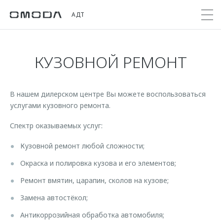
АДТ
КУЗОВНОЙ РЕМОНТ
Покупателям
Мир OMODA
Владельцам
Модели
В нашем дилерском центре Вы можете воспользоваться
C5
Выбор и покупка
Сервис
О бренде
услугами кузовного ремонта.
от 2 299 000 ₽*
Сравнить комплектации
Записаться на сервис
Новости
Спектр оказываемых услуг:
Записаться на тест-драйв
Кузовной ремонт
Онлайн-сервисы
C7
Cпецпредложения
Шаблоны доверенностей
Кузовной ремонт любой сложности;
Приложение O&J
от 2 739 000 ₽*
Прайс-листы
Окраска и полировка кузова и его элементов;
Поддержка
Клуб владельцев OMODA
OMODA Лизинг
Ремонт вмятин, царапин, сколов на кузове;
Помощь на дороге
Бренд JAECOO
Кредит и страхование
Гарантия
Замена автостёкол;
Правовая информация
Кредитные программы
Дополнительная техническая поддержка
Антикоррозийная обработка автомобиля;