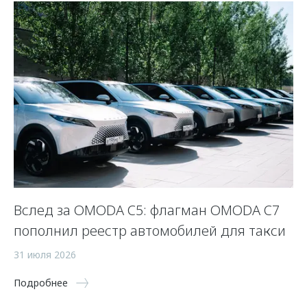
Вслед за OMODA C5: флагман OMODA C7
К
пополнил реестр автомобилей для такси
24
31 июля 2026
По
Подробнее