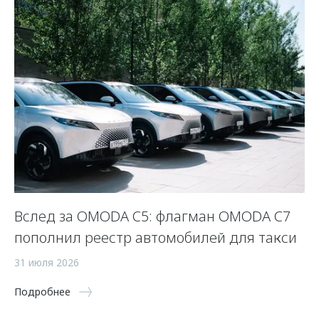
Вслед за OMODA C5: флагман OMODA C7
К
пополнил реестр автомобилей для такси
24
31 июля 2026
По
Подробнее