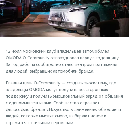
Страхование
Руководства по эксплуатации
Обратная связь
Кредитный калькулятор
Клиентская поддержка
Аксессуары
O&J Автоклуб
Одежда и сувениры
Клуб владельцев OMODA
Оригинальные аксессуары
Приложение O&J
12 июля московский клуб владельцев автомобилей
Запчасти
Аксессуары
OMODA O-Community отпраздновал первую годовщину.
За год работы сообщество стало центром притяжения
Трейд-ин
Одежда и сувениры
для людей, выбравших автомобили бренда.
Калькулятор трейд-ин
Оригинальные аксессуары
Главная цель O-Community — создать экосистему, где
Запчасти
владельцы OMODA могут получить всестороннюю
поддержку и получить эмоциональный заряд от общения
с единомышленниками. Сообщество отражает
философию бренда «Искусство в движении», объединяя
людей, которые мыслят смело, выбирают новое и
стремятся к стильным переменам.