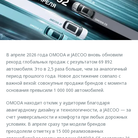
Страхование
Руководства по эксплуатации
Обратная связь
Кредитный калькулятор
Клиентская поддержка
Аксессуары
O&J Автоклуб
Одежда и сувениры
Клуб владельцев OMODA
Оригинальные аксессуары
Приложение O&J
В апреле 2026 года OMODA и JAECOO вновь обновили
Запчасти
Аксессуары
рекорд глобальных продаж с результатом 69 892
автомобиля. Это в 2,5 раза больше, чем за аналогичный
Трейд-ин
Одежда и сувениры
период прошлого года. Новое достижение совпало с
Калькулятор трейд-ин
Оригинальные аксессуары
важной вехой: совокупные продажи брендов с момента
основания превысили 1 000 000 автомобилей.
Запчасти
OMODA находит отклик у аудитории благодаря
авангардному дизайну и технологичности, а JAECOO — за
счет универсальности и комфорта при любых дорожных
условиях. В апреле сразу три модели брендов
преодолели отметку в 15 000 реализованных