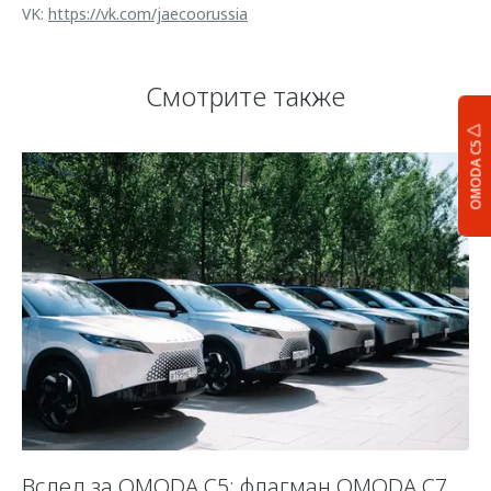
VK:
https://vk.com/jaecoorussia
Смотрите также
OMODA C5
Вслед за OMODA C5: флагман OMODA C7
К