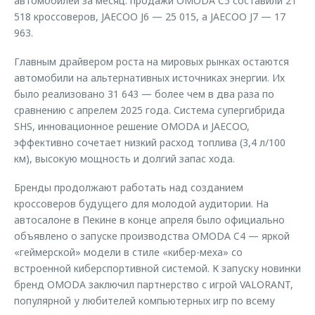
автомобилей за месяц: продажи OMODA C5 составили 21
518 кроссоверов, JAECOO J6 — 25 015, а JAECOO J7 — 17
963.
Главным драйвером роста на мировых рынках остаются
автомобили на альтернативных источниках энергии. Их
было реализовано 31 643 — более чем в два раза по
сравнению с апрелем 2025 года. Система супергибрида
SHS, инновационное решение OMODA и JAECOO,
эффективно сочетает низкий расход топлива (3,4 л/100
км), высокую мощность и долгий запас хода.
Бренды продолжают работать над созданием
кроссоверов будущего для молодой аудитории. На
автосалоне в Пекине в конце апреля было официально
объявлено о запуске производства OMODA C4 — яркой
«геймерской» модели в стиле «кибер-меха» со
встроенной киберспортивной системой. К запуску новинки
бренд OMODA заключил партнерство с игрой VALORANT,
популярной у любителей компьютерных игр по всему