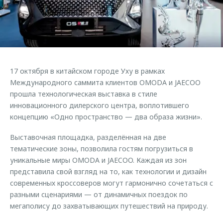
Страхование
Руководства по эксплуатации
Обратная связь
Кредитный калькулятор
Клиентская поддержка
Аксессуары
O&J Автоклуб
Одежда и сувениры
Клуб владельцев OMODA
17 октября в китайском городе Уху в рамках
Оригинальные аксессуары
Приложение O&J
Международного саммита клиентов OMODA и JAECOO
Запчасти
прошла технологическая выставка в стиле
Аксессуары
инновационного дилерского центра, воплотившего
Трейд-ин
Одежда и сувениры
концепцию «Одно пространство — два образа жизни».
Калькулятор трейд-ин
Оригинальные аксессуары
Выставочная площадка, разделённая на две
Запчасти
тематические зоны, позволила гостям погрузиться в
уникальные миры OMODA и JAECOO. Каждая из зон
представила свой взгляд на то, как технологии и дизайн
современных кроссоверов могут гармонично сочетаться с
разными сценариями — от динамичных поездок по
мегаполису до захватывающих путешествий на природу.