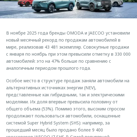
Страхование
Руководства по эксплуатации
Обратная связь
Кредитный калькулятор
Клиентская поддержка
Аксессуары
O&J Автоклуб
В ноябре 2025 года бренды OMODA и JAECOO установили
Одежда и сувениры
Клуб владельцев OMODA
новый месячный рекорд по продажам автомобилей в
Оригинальные аксессуары
Приложение O&J
мире, реализовав 43 481 экземпляр. Совокупные продажи
с января по ноябрь при этом превысили отметку в 330 000
Запчасти
Аксессуары
автомобилей: это на 47% больше по сравнению с
аналогичным периодом прошлого года.
Трейд-ин
Одежда и сувениры
Калькулятор трейд-ин
Оригинальные аксессуары
Особое место в структуре продаж заняли автомобили на
альтернативных источниках энергии (NEV),
Запчасти
представленные как гибридными, так и электрическими
моделями. Их доля впервые превысила половину от
общего объема (53%). Помимо этого, высоким спросом
продолжают пользоваться автомобили, оснащенные
системой Super Hybrid System (SHS): например, за
прошедший месяц было продано более 9 400
кроссоверов JAECOO J7 SHS-P. Самой популярной