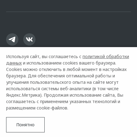
офертой.
Используя сайт, вы соглашаетесь с
политикой обработки
данных
и использованием cookies вашего браузера.
Cookies можно отключить в любой момент в настройках
браузера. Для обеспечения оптимальной работы и
улучшения пользовательского опыта на сайте могут
использоваться системы веб-аналитики (в том числе
Горячая линия OMODA:
+7 (3822) 23-23-58
Яндекс.Метрика). Продолжая использование сайта, Вы
соглашаетесь с применением указанных технологий и
© 2026 АДТ
размещением cookie-файлов.
Модельный ряд
Архивные модели
Контакты
Правовая информация
Понятно