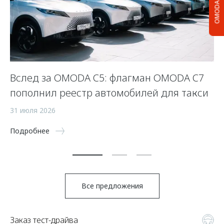
OMODA C5
Вслед за OMODA C5: флагман OMODA C7
К
пополнил реестр автомобилей для такси
24
31 июля 2026
По
Подробнее
Все предложения
Заказ тест-драйва