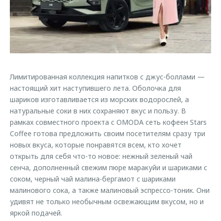
Страхование
Руководства по эксплуатации
Обратная связь
Кредитный калькулятор
Клиентская поддержка
Аксессуары
O&J Автоклуб
Одежда и сувениры
Клуб владельцев OMODA
Оригинальные аксессуары
Приложение O&J
Лимитированная коллекция напитков с джус-боллами —
настоящий хит наступившего лета. Оболочка для
Запчасти
Аксессуары
шариков изготавливается из морских водорослей, а
натуральные соки в них сохраняют вкус и пользу. В
Трейд-ин
Одежда и сувениры
рамках совместного проекта с OMODA сеть кофеен Stars
Калькулятор трейд-ин
Оригинальные аксессуары
Coffee готова предложить своим посетителям сразу три
новых вкуса, которые понравятся всем, кто хочет
Запчасти
открыть для себя что-то новое: нежный зеленый чай
сенча, дополненный свежим пюре маракуйи и шариками с
соком, черный чай малина-бергамот с шариками
малинового сока, а также малиновый эспрессо-тоник. Они
удивят не только необычным освежающим вкусом, но и
яркой подачей.