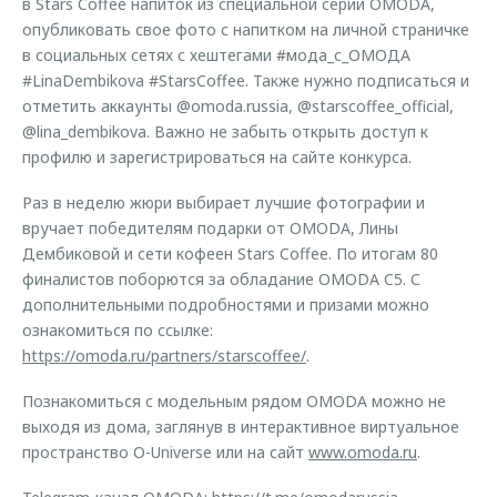
в Stars Coffee напиток из специальной серии OMODA,
опубликовать свое фото с напитком на личной страничке
в социальных сетях с хештегами #мода_с_ОМОДА
#LinaDembikova #StarsCoffee. Также нужно подписаться и
отметить аккаунты @omoda.russia, @starscoffee_official,
@lina_dembikova. Важно не забыть открыть доступ к
профилю и зарегистрироваться на сайте конкурса.
Раз в неделю жюри выбирает лучшие фотографии и
вручает победителям подарки от OMODA, Лины
Дембиковой и сети кофеен Stars Coffee. По итогам 80
финалистов поборются за обладание OMODA C5. С
дополнительными подробностями и призами можно
ознакомиться по ссылке:
https://omoda.ru/partners/starscoffee/
.
Познакомиться с модельным рядом OMODA можно не
выходя из дома, заглянув в интерактивное виртуальное
пространство O-Universe или на сайт
www.omoda.ru
.