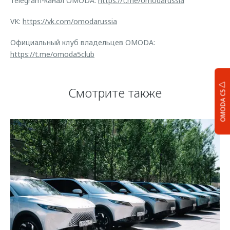
Telegram-канал OMODA:
https://t.me/omodarussia
VK:
https://vk.com/omodarussia
Официальный клуб владельцев OMODA:
https://t.me/omoda5club
Смотрите также
OMODA C5