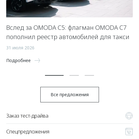
Вслед за OMODA C5: флагман OMODA C7
К
пополнил реестр автомобилей для такси
24
31 июля 2026
По
Подробнее
Все предложения
Заказ тест-драйва
Спецпредложения