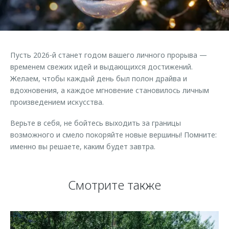
Страхование
Руководства по эксплуатации
Обратная связь
Кредитный калькулятор
Клиентская поддержка
Аксессуары
O&J Автоклуб
Пусть 2026-й станет годом вашего личного прорыва —
Одежда и сувениры
Клуб владельцев OMODA
временем свежих идей и выдающихся достижений.
Оригинальные аксессуары
Приложение O&J
Желаем, чтобы каждый день был полон драйва и
вдохновения, а каждое мгновение становилось личным
Запчасти
Аксессуары
произведением искусства.
Трейд-ин
Одежда и сувениры
Верьте в себя, не бойтесь выходить за границы
Калькулятор трейд-ин
Оригинальные аксессуары
возможного и смело покоряйте новые вершины! Помните:
именно вы решаете, каким будет завтра.
Запчасти
Смотрите также