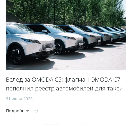
Вслед за OMODA C5: флагман OMODA C7
К
пополнил реестр автомобилей для такси
24
31 июля 2026
По
Подробнее