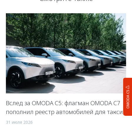
OMODA C5
Вслед за OMODA C5: флагман OMODA C7
К
пополнил реестр автомобилей для такси
24
31 июля 2026
По