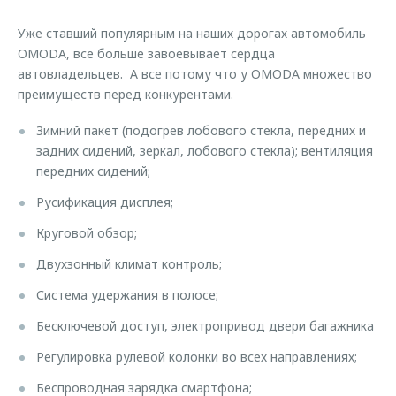
Страхование
Руководства по эксплуатации
Обратная связь
Уже ставший популярным на наших дорогах автомобиль
Кредитный калькулятор
Клиентская поддержка
OMODA, все больше завоевывает сердца
автовладельцев. А все потому что у OMODA множество
Аксессуары
O&J Автоклуб
преимуществ перед конкурентами.
Одежда и сувениры
Клуб владельцев OMODA
Зимний пакет (подогрев лобового стекла, передних и
Оригинальные аксессуары
Приложение O&J
задних сидений, зеркал, лобового стекла); вентиляция
Запчасти
передних сидений;
Аксессуары
Трейд-ин
Русификация дисплея;
Одежда и сувениры
Калькулятор трейд-ин
Оригинальные аксессуары
Круговой обзор;
Запчасти
Двухзонный климат контроль;
Система удержания в полосе;
Бесключевой доступ, электропривод двери багажника
Регулировка рулевой колонки во всех направлениях;
Беспроводная зарядка смартфона;