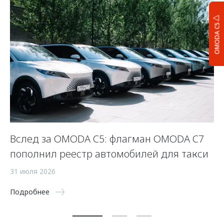
OMODA C5
Вслед за OMODA C5: флагман OMODA C7
К
пополнил реестр автомобилей для такси
24
31 июля 2026
По
Подробнее