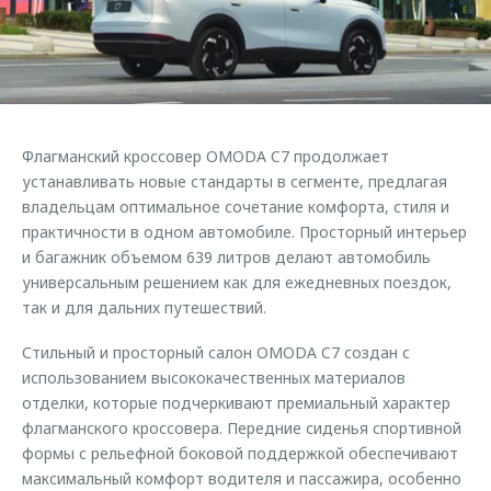
Страхование
Руководства по эксплуатации
Обратная связь
Кредитный калькулятор
Клиентская поддержка
Аксессуары
O&J Автоклуб
Одежда и сувениры
Клуб владельцев OMODA
Флагманский кроссовер OMODA C7 продолжает
Оригинальные аксессуары
Приложение O&J
устанавливать новые стандарты в сегменте, предлагая
Запчасти
владельцам оптимальное сочетание комфорта, стиля и
Аксессуары
практичности в одном автомобиле. Просторный интерьер
Трейд-ин
Одежда и сувениры
и багажник объемом 639 литров делают автомобиль
универсальным решением как для ежедневных поездок,
Калькулятор трейд-ин
Оригинальные аксессуары
так и для дальних путешествий.
Запчасти
Стильный и просторный салон OMODA C7 создан с
использованием высококачественных материалов
отделки, которые подчеркивают премиальный характер
флагманского кроссовера. Передние сиденья спортивной
формы с рельефной боковой поддержкой обеспечивают
максимальный комфорт водителя и пассажира, особенно