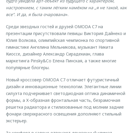
будто увидела арт-объект из будущего с характером,
настроением, с таким лёгким намёком на „я не такой, как
все“. И да, я была очарована
».
Среди звездных гостей и друзей OMODA C7 на
презентации присутствовали певицы Виктория Дайнеко и
Юлия Волкова, олимпийская чемпионка по спортивной
гимнастике Ангелина Мельникова, музыкант Никита
Киоссе, дизайнер Александр Сирадекиан, глава
маркетинга Pinsky&Co Елена Пинская, а также многие
популярные блогеры.
Новый кроссовер OMODA C7 отличает футуристичный
дизайн и инновационные технологии. Элегантные линии
силуэта подчеркивает светодиодная оптика динамичной
формы, а Х-образная фронтальная часть, безрамочная
решетка радиатора и стилизованные под молнии задние
фонари сверхкрасного освещения дополняют стильный
экстерьер.
За комфорт в салоне отвечают двухзонный климат-