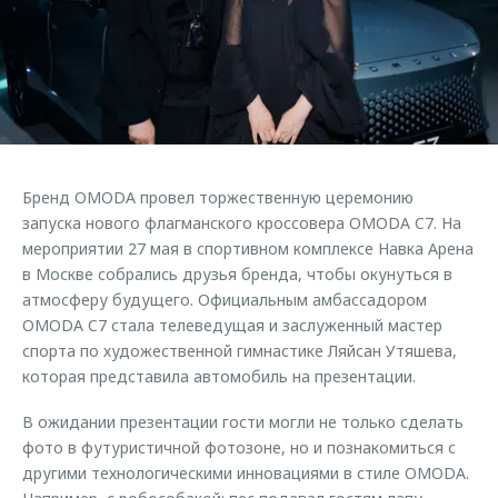
Страхование
Руководства по эксплуатации
Обратная связь
Кредитный калькулятор
Клиентская поддержка
Аксессуары
O&J Автоклуб
Одежда и сувениры
Клуб владельцев OMODA
Оригинальные аксессуары
Приложение O&J
Бренд OMODA провел торжественную церемонию
Запчасти
Аксессуары
запуска нового флагманского кроссовера OMODA C7. На
мероприятии 27 мая в спортивном комплексе Навка Арена
Трейд-ин
Одежда и сувениры
в Москве собрались друзья бренда, чтобы окунуться в
Калькулятор трейд-ин
Оригинальные аксессуары
атмосферу будущего. Официальным амбассадором
OMODA C7 стала телеведущая и заслуженный мастер
Запчасти
спорта по художественной гимнастике Ляйсан Утяшева,
которая представила автомобиль на презентации.
В ожидании презентации гости могли не только сделать
фото в футуристичной фотозоне, но и познакомиться с
другими технологическими инновациями в стиле OMODA.