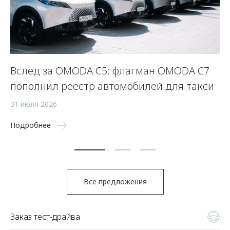
Вслед за OMODA C5: флагман OMODA C7
К
пополнил реестр автомобилей для такси
24
31 июля 2026
По
Подробнее
Все предложения
Заказ тест-драйва