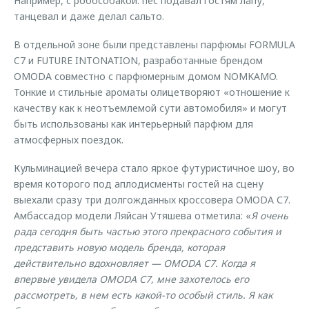
Например, с робособакой: пес подавал гостям лапу,
танцевал и даже делал сальто.
В отдельной зоне были представлены парфюмы FORMULA
C7 и FUTURE INTONATION, разработанные брендом
OMODA совместно с парфюмерным домом NOMKAMO.
Тонкие и стильные ароматы олицетворяют «отношение к
качеству как к неотъемлемой сути автомобиля» и могут
быть использованы как интерьерный парфюм для
атмосферных поездок.
Кульминацией вечера стало яркое футуристичное шоу, во
время которого под аплодисменты гостей на сцену
выехали сразу три долгожданных кроссовера OMODA С7.
Амбассадор модели Ляйсан Утяшева отметила: «
Я очень
рада сегодня быть частью этого прекрасного события и
представить новую модель бренда, которая
действительно вдохновляет — OMODA C7. Когда я
впервые увидела OMODA C7, мне захотелось его
рассмотреть, в нем есть какой-то особый стиль. Я как