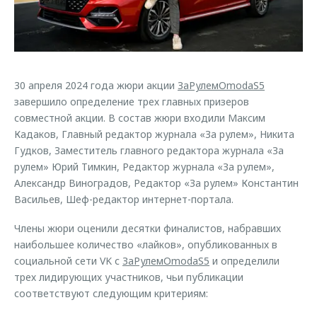
Страхование
Руководства по эксплуатации
Обратная связь
Кредитный калькулятор
Клиентская поддержка
Аксессуары
O&J Автоклуб
30 апреля 2024 года жюри акции
ЗаРулемOmodaS5
Одежда и сувениры
Клуб владельцев OMODA
завершило определение трех главных призеров
Оригинальные аксессуары
Приложение O&J
совместной акции. В состав жюри входили Максим
Запчасти
Кадаков, Главный редактор журнала «За рулем», Никита
Аксессуары
Гудков, Заместитель главного редактора журнала «За
Трейд-ин
Одежда и сувениры
рулем» Юрий Тимкин, Редактор журнала «За рулем»,
Александр Виноградов, Редактор «За рулем» Константин
Калькулятор трейд-ин
Оригинальные аксессуары
Васильев, Шеф-редактор интернет-портала.
Запчасти
Члены жюри оценили десятки финалистов, набравших
наибольшее количество «лайков», опубликованных в
социальной сети VK с
ЗаРулемOmodaS5
и определили
трех лидирующих участников, чьи публикации
соответствуют следующим критериям: