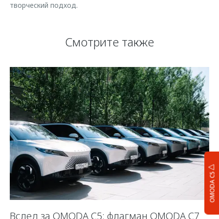
творческий подход.
Смотрите также
OMODA C5
Вслед за OMODA C5: флагман OMODA C7
К