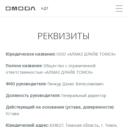
АДТ
РЕКВИЗИТЫ
Покупателям
Мир OMODA
Владельцам
Модели
Юридическое название:
ООО «АЛМАЗ ДРАЙВ ТОМСК»
C5
Выбор и покупка
Сервис
О бренде
от 2 299 000 ₽*
Сравнить комплектации
Записаться на сервис
Новости
Полное название:
Общество с ограниченной
ответственностью «АЛМАЗ ДРАЙВ ТОМСК»
Записаться на тест-драйв
Кузовной ремонт
Онлайн-сервисы
C7
Cпецпредложения
Шаблоны доверенностей
ФИО руководителя:
Пичкур Денис Вячеславович
Приложение O&J
от 2 739 000 ₽*
Прайс-листы
Поддержка
Должность руководителя:
Генеральный директор
Клуб владельцев OMODA
OMODA Лизинг
Помощь на дороге
Действующий на основании (устава, доверенности):
Бренд JAECOO
Кредит и страхование
Гарантия
Устава
Правовая информация
Кредитные программы
Дополнительная техническая поддержка
Юридический адрес:
634027, Томская область, г. Томск,