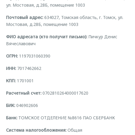
Страхование
Руководства по эксплуатации
ул. Мостовая, д.28Б, помещение 1003
Обратная связь
Кредитный калькулятор
Клиентская поддержка
Почтовый адрес:
634027, Томская область, г. Томск, ул.
Мостовая, д.28Б, помещение 1003
Аксессуары
O&J Автоклуб
ФИО адресата (кто получит письмо):
Пичкур Денис
Одежда и сувениры
Клуб владельцев OMODA
Вячеславович
Оригинальные аксессуары
Приложение O&J
Запчасти
ОГРН:
1197031060390
Аксессуары
ИНН:
7017462662
Трейд-ин
Одежда и сувениры
Калькулятор трейд-ин
Оригинальные аксессуары
КПП:
1701001
Запчасти
Расчетный счет:
0702810264000017620
БИК:
046902606
Банк:
ТОМСКОЕ ОТДЕЛЕНИЕ №8616 ПАО СБЕРБАНК
Система налогообложения:
Общая