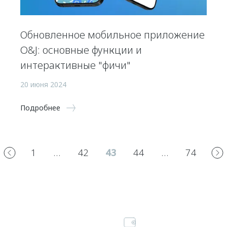
Обновленное мобильное приложение
O&J: основные функции и
интерактивные "фичи"
20 июня 2024
Подробнее
1
…
42
43
44
…
74